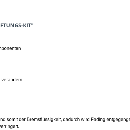
ÜFTUNGS-KIT"
mponenten
u verändern
nd somit der Bremsflüssigkeit, dadurch wird Fading entgegenge
rringert.