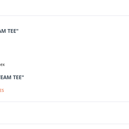
AM TEE"
dex
TEAM TEE"
ES