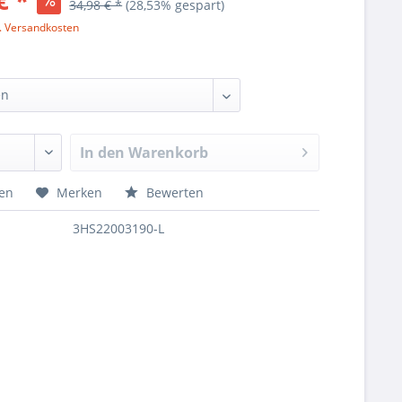
€ *
34,98 € *
(28,53% gespart)
l. Versandkosten
In den
Warenkorb
hen
Merken
Bewerten
3HS22003190-L