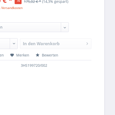
 € *
175,02 € *
(14,3% gespart)
l. Versandkosten
In den
Warenkorb
hen
Merken
Bewerten
3HS199720/002