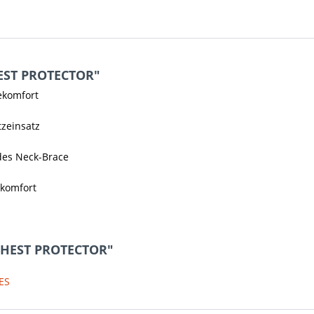
HEST PROTECTOR"
ekomfort
tzeinsatz
 des Neck-Brace
ekomfort
 CHEST PROTECTOR"
ES