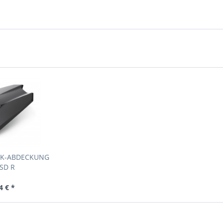
NK-ABDECKUNG
 SD R
4 € *