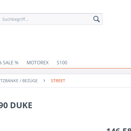
% SALE %
MOTOREX
S100
ITZBÄNKE / BEZÜGE
STREET
90 DUKE