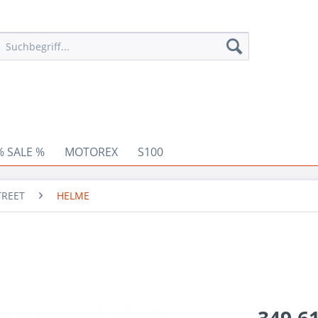
% SALE %
MOTOREX
S100
TREET
HELME