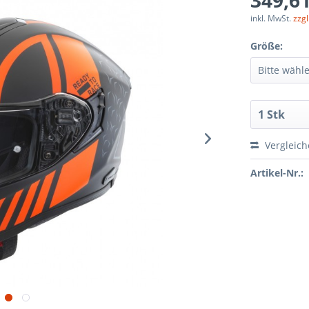
349,61
inkl. MwSt.
zzg
Größe:
Vergleic
Artikel-Nr.: