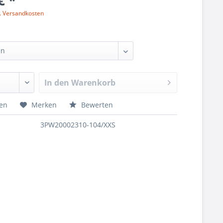
€ *
l. Versandkosten
In den
Warenkorb
hen
Merken
Bewerten
3PW20002310-104/XXS